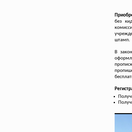
Приобр
без ки
комисс
учрежд
штамп.
В зако
оформл
прописк
пропише
бесплат
Регист
Получ
Получ