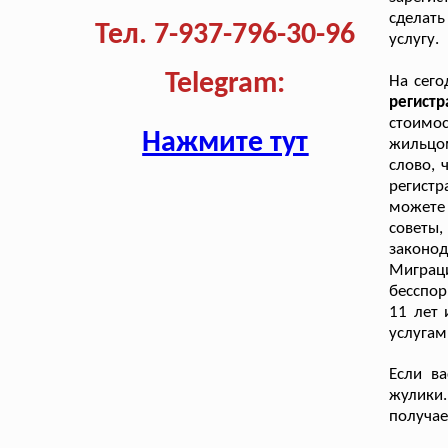
сделать
Тел. 7-937-796-30-96
услугу.
Telegram:
На сего
регист
стоимос
Нажмите тут
жильцо
слово, 
регистр
можете
советы
законод
Миграци
бесспор
11 лет 
услугам
Если ва
жулики
получае