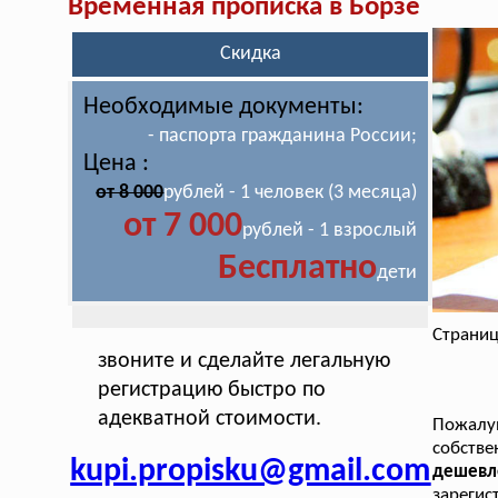
Временная прописка в Борзе
Скидка
Необходимые документы:
- паспорта гражданина России;
Цена :
от 8 000
рублей - 1 человек (3 месяца)
от 7 000
рублей - 1 взрослый
Бесплатно
дети
Страниц
звоните и сделайте легальную
регистрацию быстро по
адекватной стоимости.
Пожалу
собств
kupi.propisku@gmail.com
дешевл
зарегис