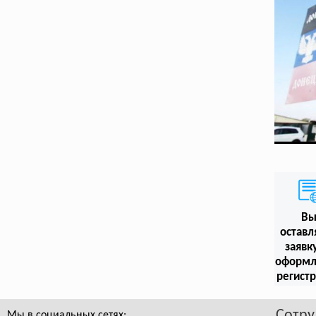
В
оставл
заявк
оформл
регист
Сотру
Мы в социальных сетях: